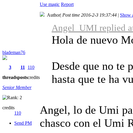
Use magic
Report
Author
|
Post time 2016-2-3 19:37:44
|
Show a
Angel_UMI replied a
Hola de nuevo M
blademan76
Desde que no te p
3
11
110
hasta que te ha vu
threads
posts
credits
Senior Member
Angel, lo de Umi par
credits
110
chasco con el Umi 
Send PM