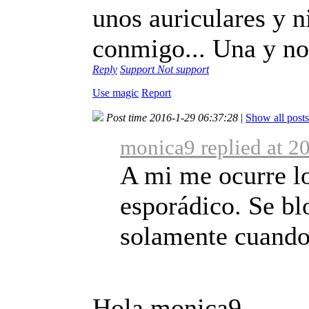
unos auriculares y n
conmigo... Una y no
Reply
Support
Not support
Use magic
Report
Post time 2016-1-29 06:37:28
|
Show all posts
monica9 replied at 2
A mi me ocurre l
esporádico. Se b
solamente cuando
Hola monica9,