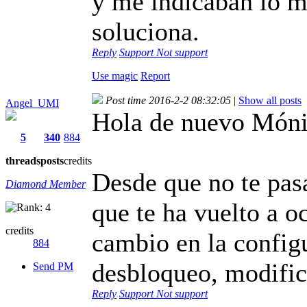
y me indicaban lo m
soluciona.
Reply
Support
Not support
Use magic
Report
Post time 2016-2-2 08:32:05
|
Show all posts
Angel_UMI
Hola de nuevo Móni
5
340
884
threads
posts
credits
Desde que no te pasa
Diamond Member
que te ha vuelto a o
credits
cambio en la config
884
desbloqueo, modifica
Send PM
Reply
Support
Not support