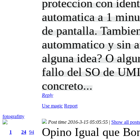
proteccion con ident
automatica a 1 minut
de pantalla. Tambie
autommatico y sin au
alguna idea? O algun
fallo del SO de UMI,
concreto...
Reply
Use magic
Report
fotografitty
Post time 2016-3-15 05:05:55
|
Show all posts
Opino Igual que Bon
1
24
94