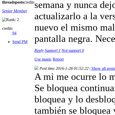
semana y nunca dejo
threads
posts
credits
Senior Member
actualizarlo a la ver
nuevo el mismo mal
credits
94
pantalla negra. Nec
Send PM
Reply
Support
1
Not support
0
Use magic
Report
Post time 2016-1-28 01:52:22
|
Show all posts
A mi me ocurre lo m
Se bloquea continua
bloquea y lo desblo
también se bloquea 