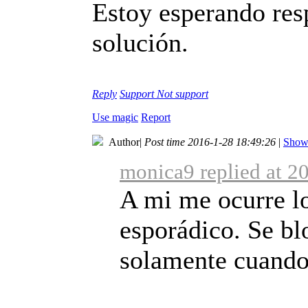
Estoy esperando res
solución.
Reply
Support
Not support
Use magic
Report
Author
|
Post time 2016-1-28 18:49:26
|
Show 
monica9 replied at 2
A mi me ocurre l
esporádico. Se b
solamente cuando