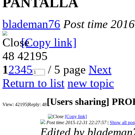
PANTALLA
blademan76
Post time 2016
[Copy link]
48
42195
1
2
3
4
5
/ 5 page
Next
Return to list
new topic
[Users sharing]
PRO
View:
42195
|
Reply:
48
[Copy link]
Post time 2015-12-31 22:27:57
|
Show all pos
Edited by blademan