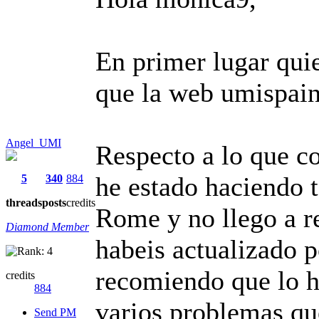
En primer lugar quie
que la web umispain
Angel_UMI
Respecto a lo que co
he estado haciendo 
5
340
884
threads
posts
credits
Rome y no llego a r
Diamond Member
habeis actualizado p
recomiendo que lo h
credits
884
varios problemas que
Send PM