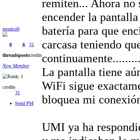
remiten... Ahora no
encender la pantalla
batería para que enc
monica9
carcasa teniendo que
0
6
31
continuamente.........
threads
posts
credits
New Member
La pantalla tiene aú
WiFi sigue exactamen
credits
31
bloquea mi conexión
Send PM
UMI ya ha respondid