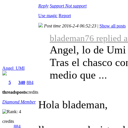
Reply
Support
Not support
Use magic
Report
Post time 2016-2-4 06:52:23
|
Show all posts
blademan76 replied a
Angel, lo de Umi 
Tras el chasco c
Angel_UMI
medio que ...
5
340
884
threads
posts
credits
Hola blademan,
Diamond Member
credits
884