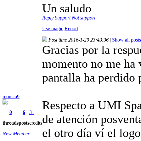
Un saludo
Reply
Support
Not support
Use magic
Report
Post time 2016-1-29 23:43:36
|
Show all posts
Gracias por la respu
momento no me ha vu
pantalla ha perdido p
monica9
Respecto a UMI Spa
0
6
31
de atención posvent
threads
posts
credits
el otro día ví el log
New Member