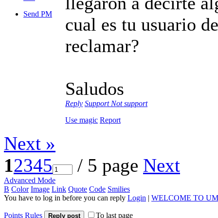
llegaron a decirte a
Send PM
cual es tu usuario d
reclamar?
Saludos
Reply
Support
Not support
Use magic
Report
Next »
1
2
3
4
5
/ 5 page
Next
Advanced Mode
B
Color
Image
Link
Quote
Code
Smilies
You have to log in before you can reply
Login
|
WELCOME TO UM
Points Rules
To last page
Reply post