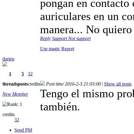
pongan en contacto
auriculares en un c
manera... No quiero 
Reply
Support
Not support
Use magic
Report
durieu
1
5
32
threads
posts
credits
Post time 2016-2-3 21:03:00
|
Show all posts
Tengo el mismo pro
New Member
también.
credits
32
Send PM