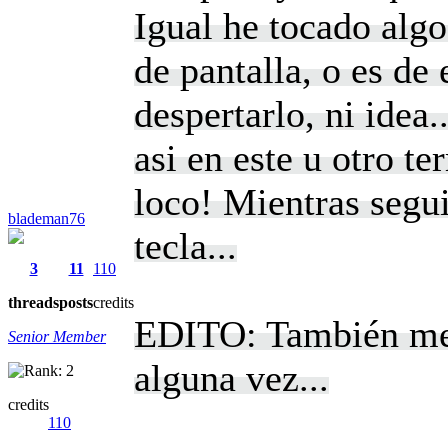
Igual he tocado algo
de pantalla, o es de 
despertarlo, ni idea.
asi en este u otro te
loco! Mientras segui
blademan76
tecla...
3
11
110
threads
posts
credits
EDITO: También me h
Senior Member
alguna vez...
credits
110