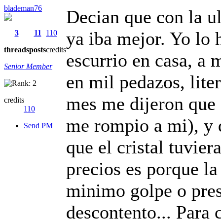
blademan76
Decian que con la ul
ya iba mejor. Yo lo 
3
11
110
threads
posts
credits
escurrio en casa, a 
Senior Member
en mil pedazos, lit
mes me dijeron que 
credits
110
me rompio a mi), y
Send PM
que el cristal tuvier
precios es porque la 
minimo golpe o pres
descontento... Para