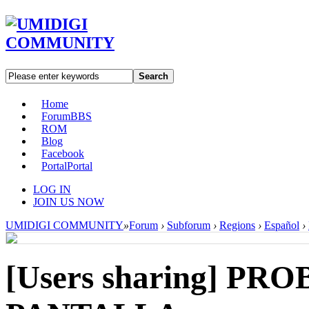
Search
Home
Forum
BBS
ROM
Blog
Facebook
Portal
Portal
LOG IN
JOIN US NOW
UMIDIGI COMMUNITY
»
Forum
›
Subforum
›
Regions
›
Español
›
[Users sharing]
PRO