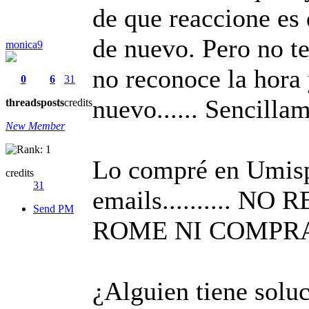
de que reaccione es 
de nuevo. Pero no te
monica9
no reconoce la hora 
0
6
31
nuevo...... Sencillam
threads
posts
credits
New Member
Lo compré en Umispa
credits
31
emails.......... 
Send PM
ROME NI COMPRA
¿Alguien tiene solu