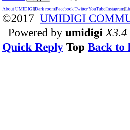
About UMIDIGI
|
Dark room
|
Facebook
|
Twitter
|
YouTube
|
Instagram
|
Li
©2017
UMIDIGI COMM
Powered by
umidigi
X3.4
Quick Reply
Top
Back to l