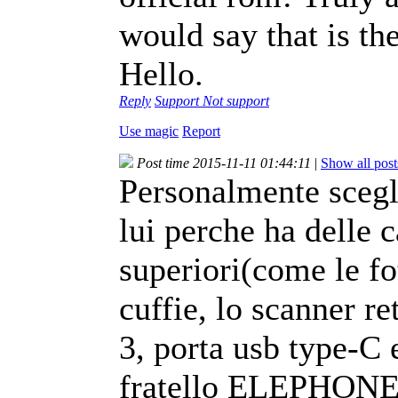
would say that is th
Hello.
Reply
Support
Not support
Use magic
Report
Post time 2015-11-11 01:44:11
|
Show all post
Personalmente sceg
lui perche ha delle 
superiori(come le fo
cuffie, lo scanner re
3, porta usb type-C e
fratello ELEPHONE