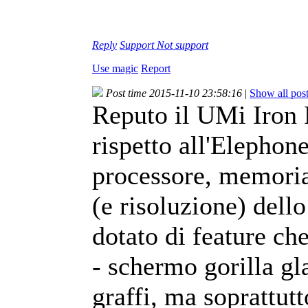
Reply
Support
Not support
Use magic
Report
Post time 2015-11-10 23:58:16
|
Show all pos
Reputo il UMi Iron P
rispetto all'Elephone
processore, memori
(e risoluzione) dell
dotato di feature ch
- schermo gorilla gla
graffi, ma soprattut