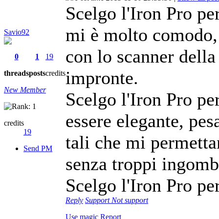
Scelgo l'Iron Pro pe
mi è molto comodo, 
Savio92
con lo scanner della 
0
1
19
impronte.
threads
posts
credits
New Member
Scelgo l'Iron Pro p
essere elegante, pes
credits
19
tali che mi permett
Send PM
senza troppi ingomb
Scelgo l'Iron Pro pe
Reply
Support
Not support
Use magic
Report