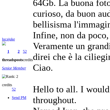
64Gb. La buona fot
curioso, da buon audi
bellisisma l'immagin
Infine, non da poco,
lucajuke
Veramente un grandi
1
2
52
direi che è la ciliegi
threads
posts
credits
Ciao.
Senior Member
credits
Hello to all. I would
52
throughout.
Send PM