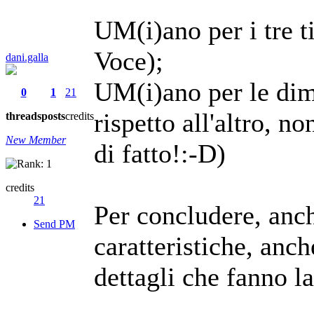
UM(i)ano per i tre ti
Voce);
dani.galla
UM(i)ano per le dim
0
1
21
rispetto all'altro, 
threads
posts
credits
New Member
di fatto!:-D)
credits
21
Per concludere, anch
Send PM
caratteristiche, anc
dettagli che fanno la