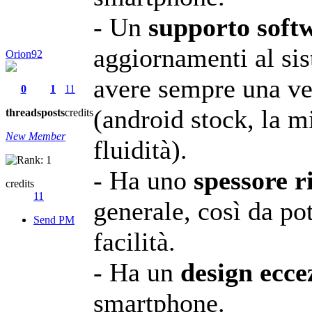
- Un
supporto soft
aggiornamenti al sis
Orion92
avere sempre una ve
0
1
11
(android stock, la mi
threads
posts
credits
New Member
fluidità).
- Ha uno
spessore r
credits
11
generale, così da po
Send PM
facilità.
- Ha un
design ecce
smartphone.