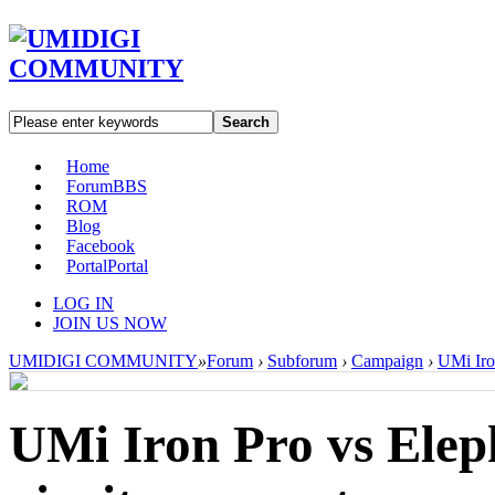
Search
Home
Forum
BBS
ROM
Blog
Facebook
Portal
Portal
LOG IN
JOIN US NOW
UMIDIGI COMMUNITY
»
Forum
›
Subforum
›
Campaign
›
UMi Iron
UMi Iron Pro vs Eleph