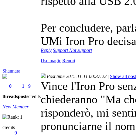
rispetto alla USB 2.
Per concludere, parla
UMi Iron Pro decisa
Reply
Support
Not support
Use magic
Report
Shannara
Post time 2015-11-11 00:37:22
|
Show all post
Vince l'Iron Pro se
0
1
9
chiederanno "Ma che
threads
posts
credits
New Member
risponderò, mi sent
pronunciarne il nome
credits
9