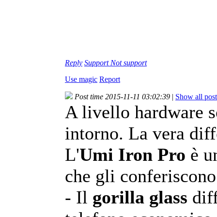
Reply
Support
Not support
Use magic
Report
Post time 2015-11-11 03:02:39
|
Show all post
A livello hardware s
intorno. La vera diff
L'
Umi Iron Pro
è u
che gli conferiscon
- Il
gorilla glass
dif