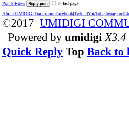
Points Rules
To last page
Reply post
About UMIDIGI
|
Dark room
|
Facebook
|
Twitter
|
YouTube
|
Instagram
|
Li
©2017
UMIDIGI COMM
Powered by
umidigi
X3.4
Quick Reply
Top
Back to l