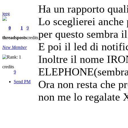
Ha un rapporto quali
jeeg
Lo sceglierei anche 
0
1
9
per questo sembra il
threads
posts
credits
E poi il led di notif
New Member
Inoltre il nome IRO
credits
ELEPHONE(sembra il
9
Ora non resta che pr
Send PM
non me lo regalate