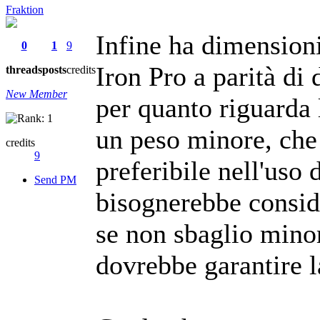
Fraktion
Infine ha dimension
0
1
9
Iron Pro a parità di
threads
posts
credits
New Member
per quanto riguarda 
un peso minore, che 
credits
9
preferibile nell'uso
Send PM
bisognerebbe conside
se non sbaglio mino
dovrebbe garantire la