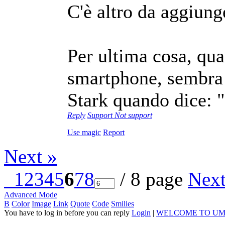
C'è altro da aggiung
Per ultima cosa, qua
smartphone, sembra q
Stark quando dice: 
Reply
Support
Not support
Use magic
Report
Next »
1
2
3
4
5
6
7
8
/ 8 page
Nex
Advanced Mode
B
Color
Image
Link
Quote
Code
Smilies
You have to log in before you can reply
Login
|
WELCOME TO UM