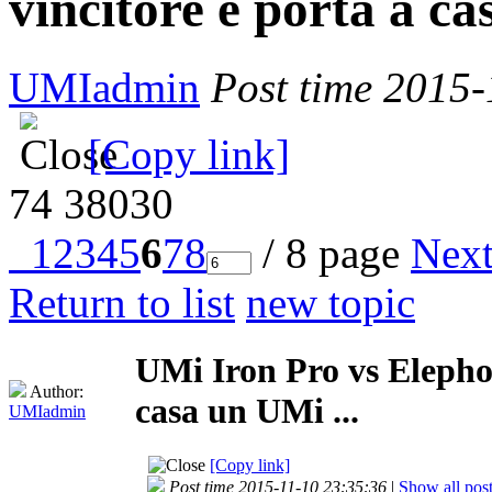
vincitore e porta a ca
UMIadmin
Post time 2015-
[Copy link]
74
38030
1
2
3
4
5
6
7
8
/ 8 page
Nex
Return to list
new topic
UMi Iron Pro vs Elephon
Author:
casa un UMi ...
UMIadmin
[Copy link]
Post time 2015-11-10 23:35:36
|
Show all pos