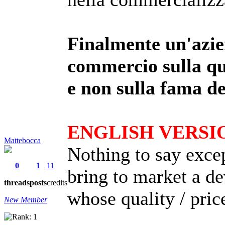
Finalmente un'azie
commercio sulla qu
e non sulla
fama de
ENGLISH VERSI
Mattebocca
Nothing to say excep
0
1
11
bring to market a de
threads
posts
credits
whose quality / price
New Member