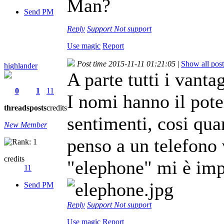
Man?
Send PM
Reply
Support
Not support
Use magic
Report
Post time 2015-11-11 01:21:05
|
Show all post
highlander
A parte tutti i vantag
0
1
11
I nomi hanno il pot
threads
posts
credits
sentimenti, cosi qu
New Member
penso a un telefono
credits
"elephone" mi è imp
11
Send PM
Reply
Support
Not support
Use magic
Report