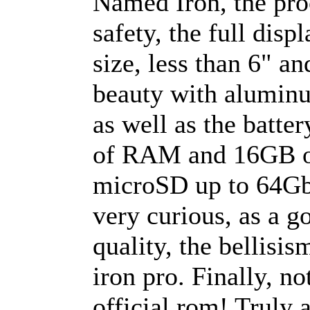
Named Iron, the proc
safety, the full disp
size, less than 6" a
beauty with aluminu
as well as the batte
of RAM and 16GB of
microSD up to 64Gb
very curious, as a g
quality, the bellisi
iron pro. Finally, no
official rom! Truly a