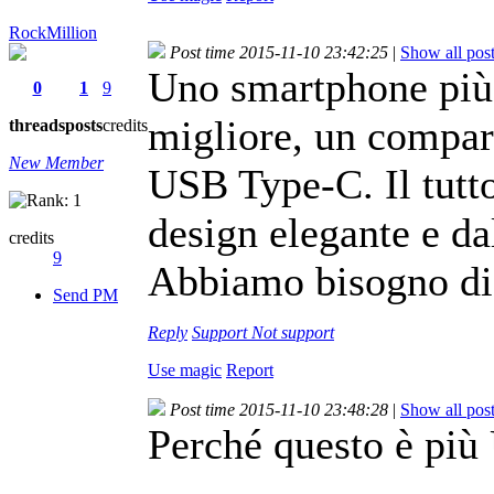
RockMillion
Post time 2015-11-10 23:42:25
|
Show all pos
Uno smartphone più 
0
1
9
migliore, un compar
threads
posts
credits
New Member
USB Type-C. Il tutto
design elegante e dal
credits
9
Abbiamo bisogno di 
Send PM
Reply
Support
Not support
Use magic
Report
Post time 2015-11-10 23:48:28
|
Show all pos
Perché questo è più