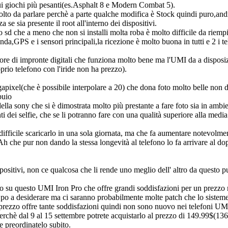
 giochi più pesanti(es.Asphalt 8 e Modern Combat 5).
lto da parlare perchè a parte qualche modifica è Stock quindi puro,and
e sia presente il root all'interno dei dispositivi.
 che a meno che non si installi molta roba è molto difficile da riempi
a,GPS e i sensori principali,la ricezione è molto buona in tutti e 2 i te
lettore di impronte digitali che funziona molto bene ma l'UMI da a dispos
prio telefono con l'iride non ha prezzo).
pixel(che è possibile interpolare a 20) che dona foto molto belle non
buio
 sony che si è dimostrata molto più prestante a fare foto sia in ambient
 dei selfie, che se li potranno fare con una qualità superiore alla media 
fficile scaricarlo in una sola giornata, ma che fa aumentare notevolmen
 che pur non dando la stessa longevità al telefono lo fa arrivare al do
spositivi, non ce qualcosa che li rende uno meglio dell' altro da questo p
 su questo UMI Iron Pro che offre grandi soddisfazioni per un prezz
n po a desiderare ma ci saranno probabilmente molte patch che lo siste
prezzo offre tante soddisfazioni quindi non sono nuovo nei telefoni UMI
perchè dal 9 al 15 settembre potrete acquistarlo al prezzo di 149.99$(13
 e preordinatelo subito.