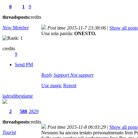
0
1
9
threads
posts
credits
New Member
Post time 2015-11-7 23:38:06
|
Show all posts
Una sola parola:
ONESTO.
credits
9
Send PM
Reply
Support
Not support
Use magic
Report
ladrodibestiame
2
588
2829
threads
posts
credits
Post time 2015-11-8 06:03:29
|
Show all posts
Tourist
Nessuno ha ancora testato personalmenato Iron Pr