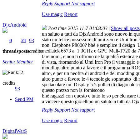
Reply
Support
Not support
Use magic
Report
DjxAndroid
Post time 2015-11-7 01:03:03
|
Show all posts
un saluto a tutti da DjxAndroid sono nuovo in qu
stato un felice possessore di umi zero e Umi Iron
0
21
93
non Elephone P8000? bhè e semplice il design UMi
mediatek 6573 a 1.3GHz e GPU Mali-T720 da 700 MH
threads
posts
credits
fare nomi, e non ti offrono ne la qualità estetic
Senior Member
di vista, ritornando al Umi Iron Pro il vantaggio 
modding altro punto a favore e il programma ROOT
altro, e per un neofita di android e del modding 
altro punto a favore le 4 tecnologie sopratutto d
credits
spettacolare un Display 5.5 pollici di diagonale 
93
questo prezzo non la forniscono
bhè ragazzi con questo e tutto lo so per elencare t
Send PM
a vincere questo gioiellino un saluto a tutti da D
Reply
Support
Not support
Use magic
Report
DigitalWarS