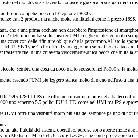
 resto del mondo, si sta facendo conoscere grazia alla sua gamma di dis
Iron Pro in competizione con l'Elephone P8000.
renze tra i 2 prodotti ma anche molte similitudini come il prezzo 169$.
ganti, che a una prima occhiata non darebbero l'impressione di smartphone
i e 2 i telefoni e in basso lo speaker.UMI sceglie un design molto sempli
una cover con delle rifiniture oblique che la percorrono.Al lato lo sport
MI l'USB Type C che offre il vantaggio non solo di poter attaccare il ca
er trasferire file in una chiavetta velocemente,unica pecca che in italia 
 piccolo, sembra una cosa da poco ma lo spessore nel P8000 si fa molto 
amente essendo l'UMI più leggero stanca molto di meno nell'uso a una m
HD(1920x1280)LTPS che offre un consumo minore della batteria offrendo
P8000 uno schermo 5.5 pollici FULL HD come nel UMI ma IPS e sprovvis
ell'UMI offre una visibilità molto più alta del semplice pallino di notif
ini.
fre un alta fluidità del sistema operativo, pure se sono aperte molte app
tivi un MediaTek MT6753 Octacore 1.3GHz che come processore si è sem