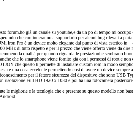
esto forum,ho già un canale su youtube,e da un po di tempo mi occupo d
 sperando che continueranno a supportarlo per alcuni bug rilevati a par
 Iron Pro è un device molto elegante dal punto di vista estetico in + 
z di tutto rispetto e per il prezzo che viene offerto viene da dire ma
a e nemmeno la qualità per quando riguarda le prestazioni e sembrano b
e anche che lo smartphone viene fornito già con i permessi di root e non 
JOY che questo ti permette di installare custom rom in modo semplice 
questa e una cosa eccelente permettendo cosi di avere un device sempre a
i riconoscimento per il fattore sicurezza del dispositivo che sono USB T
con risoluzione Full HD 1920 x 1080 e poi ha una fotocamera posteriore
utte le migliorie e la tecnlogia che e presente su questo modello non bas
jxAndroid