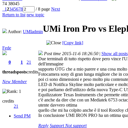
74
38045
1
2
3
4
5
6
7
8
/ 8 page
Next
Return to list
new topic
UMi Iron Pro vs Eleph
Author:
UMIadmin
[Copy link]
Fede
Post time 2015-11-6 18:26:50
|
Show all posts
Due terminali di tutto rispetto dove pero vinc
0
1
21
dell'immagine
supporto OTG che a mio parere e una cosa molto ut
threads
posts
credits
Fotocamera sony di gran lunga migliore che in con
poi ci sono dimensioni e peso molto piu contenut
New Member
LED di Notifica Skyline molto particolare e molto p
e poi parliamo dell'utilizzo della nuova Type-C 
Equilizzatore Texas Instruments che permette ottimi
c'è anche da dire che con un Mediatek 6753 octaco
credits
utente davvero ottima
21
quello che mi ha colpito anche è il tool RootJoy ch
In conclusione UMI IRON PRO ha un ottima qualit
Send PM
Reply
Support
Not support