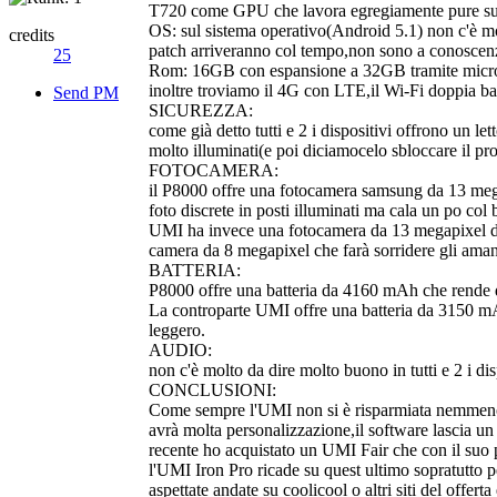
T720 come GPU che lavora egregiamente pure sui
OS: sul sistema operativo(Android 5.1) non c'è mo
credits
patch arriveranno col tempo,non sono a conoscenza s
25
Rom: 16GB con espansione a 32GB tramite micro sd
inoltre troviamo il 4G con LTE,il Wi-Fi doppia band
Send PM
SICUREZZA:
come già detto tutti e 2 i dispositivi offrono un 
molto illuminati(e poi diciamocelo sbloccare il pro
FOTOCAMERA:
il P8000 offre una fotocamera samsung da 13 mega
foto discrete in posti illuminati ma cala un po col 
UMI ha invece una fotocamera da 13 megapixel della
camera da 8 megapixel che farà sorridere gli amanti
BATTERIA:
P8000 offre una batteria da 4160 mAh che rende di
La controparte UMI offre una batteria da 3150 mAh
leggero.
AUDIO:
non c'è molto da dire molto buono in tutti e 2 i di
CONCLUSIONI:
Come sempre l'UMI non si è risparmiata nemmeno
avrà molta personalizzazione,il software lascia u
recente ho acquistato un UMI Fair che con il suo 
l'UMI Iron Pro ricade su quest ultimo sopratutto 
aspettate andate su coolicool o altri siti del offerta