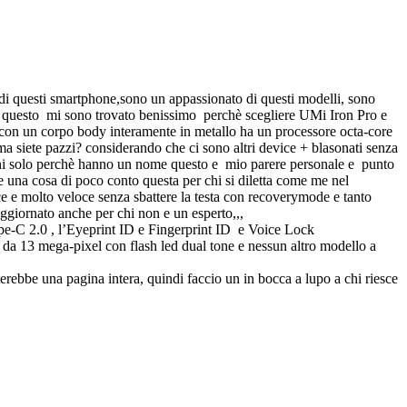
i questi smartphone,sono un appassionato di questi modelli, sono
ta questo mi sono trovato benissimo
perchè scegliere UMi Iron Pro e
con un corpo body interamente in metallo ha un processore octa-core
 siete pazzi? considerando che ci sono altri device + blasonati senza
uoni solo perchè hanno un nome questo e mio parere personale e punto
e una cosa di poco conto questa per chi si diletta come me nel
e molto veloce senza sbattere la testa con recoverymode e tanto
ggiornato anche per chi non e un esperto,,,
ype-C 2.0 , l’Eyeprint ID e Fingerprint ID e Voice Lock
 da 13 mega-pixel con flash led dual tone e nessun altro modello a
terebbe una pagina intera, quindi faccio un in bocca a lupo a chi riesce