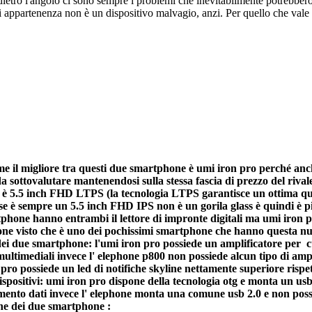
dietro l'angolo ci sono sempre i problemi che inevitabilmente potrebber
di appartenenza non è un dispositivo malvagio, anzi. Per quello che vale 
e il migliore tra questi due smartphone è umi iron pro perché anche
da sottovalutare mantenendosi sulla stessa fascia di prezzo del rival
 è 5.5 inch FHD LTPS (la tecnologia LTPS garantisce un ottima qual
se è sempre un 5.5 inch FHD IPS non è un gorila glass è quindi è pi
tphone hanno entrambi il lettore di impronte digitali ma umi iron p
ne visto che è uno dei pochissimi smartphone che hanno questa nu
dei due smartphone: l'umi iron pro possiede un amplificatore per c
multimediali invece l' elephone p800 non possiede alcun tipo di ampl
 pro possiede un led di notifiche skyline nettamente superiore rispe
ispositivi: umi iron pro dispone della tecnologia otg e monta un u
imento dati invece l' elephone monta una comune usb 2.0 e non possi
ne dei due smartphone :