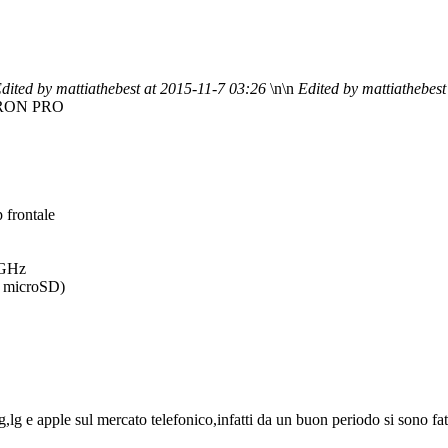
dited by mattiathebest at 2015-11-7 03:26
\n\n
Edited by mattiathebes
I IRON PRO
 frontale
 GHz
e microSD)
,lg e apple sul mercato telefonico,infatti da un buon periodo si sono fat