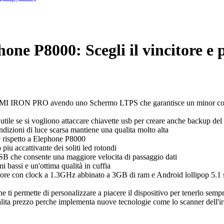
one P8000: Scegli il vincitore e p
e l'UMI IRON PRO avendo uno Schermo LTPS che garantisce un minor co
ile se si vogliono attaccare chiavette usb per creare anche backup del
dizioni di luce scarsa mantiene una qualita molto alta
e rispetto a Elephone P8000
iu accattivante dei soliti led rotondi
USB che consente una maggiore velocita di passaggio dati
 bassi e un'ottima qualità in cuffia
re con clock a 1.3GHz abbinato a 3GB di ram e Android lollipop 5.1 sicu
e ti permette di personalizzare a piacere il dispositivo per tenerlo semp
a prezzo perche implementa nuove tecnologie come lo scanner dell'irid