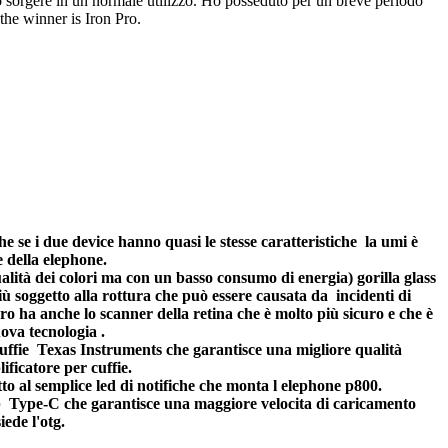
o sorgere in un normale utilizzo. Ho posseduto per un breve periodo
the winner is Iron Pro.
 se i due device hanno quasi le stesse caratteristiche la umi è
e della elephone.
ità dei colori ma con un basso consumo di energia) gorilla glass
ù soggetto alla rottura che può essere causata da incidenti di
ro ha anche lo scanner della retina che è molto più sicuro e che è
ova tecnologia .
uffie Texas Instruments che garantisce una migliore qualità
ificatore per cuffie.
tto al semplice led di notifiche che monta l elephone p800.
sb Type-C che garantisce una maggiore velocita di caricamento
ede l'otg.