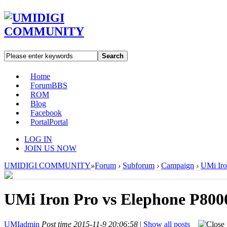
Search
Home
Forum
BBS
ROM
Blog
Facebook
Portal
Portal
LOG IN
JOIN US NOW
UMIDIGI COMMUNITY
»
Forum
›
Subforum
›
Campaign
›
UMi Iron
UMi Iron Pro vs Elephone P8000: 
UMIadmin
Post time 2015-11-9 20:06:58
|
Show all posts