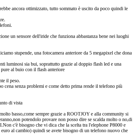
rebbe ancora ottimizzato, tutto sommato è uscito da poco quindi le
re.
lefoni.
izione un sensore dell'iride che funziona abbastanza bene nei luoghi
 diciamo stupende, una fotocamera anteriore da 5 megapixel che dona
i luminosi sia bui, soprattutto grazie al doppio flash led e una
pure al buio con il flash anteriore
te il peso.
po cena senza problemi e come detto prima rende il telefono più
unto di vista
o molto basso,come sempre grazie a ROOTJOY e alla community si
meranno,non potendolo provare non posso dire se scalda molto o no,di
.Non c'è bisogno che vi dica che la scelta tra l'elephone P8000 e
6 euro al cambio) quindi se avete bisogno di un telefono nuovo che