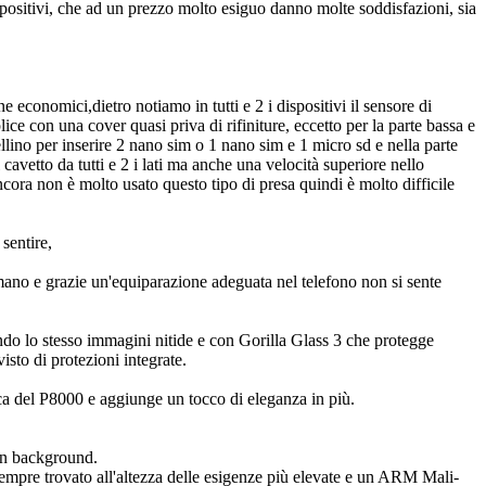
positivi, che ad un prezzo molto esiguo danno molte soddisfazioni, sia
 economici,dietro notiamo in tutti e 2 i dispositivi il sensore di
ce con una cover quasi priva di rifiniture, eccetto per la parte bassa e
ellino per inserire 2 nano sim o 1 nano sim e 1 micro sd e nella parte
vetto da tutti e 2 i lati ma anche una velocità superiore nello
ancora non è molto usato questo tipo di presa quindi è molto difficile
sentire,
ano e grazie un'equiparazione adeguata nel telefono non si sente
 lo stesso immagini nitide e con Gorilla Glass 3 che protegge
to di protezioni integrate.
ica del P8000 e aggiunge un tocco di eleganza in più.
 in background.
pre trovato all'altezza delle esigenze più elevate e un ARM Mali-