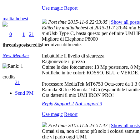
Use magic
Report
mattiathebest
Post time 2015-11-6 22:33:05
|
Show all posts
Edited by mattiathebest at 2015-11-7 20:44
\n\n
E
\n\nUsb Type-C, basta questo per definire UM
0
1
21
Migliore di Elephone P8000
Inequivocabilmente.
threads
posts
credits
New Member
Imbattibile il livello di sicurezza
Ragionevole il prezzo
Ottime le due fotocamere: 13 Mp posteriore, 8 Mp
Notifiche in tre colori: ROSSO, BLU e VERDE.
credits
21
Processore MediaTek MT6753 Octa-core da 1.3
Ram da 3Gb e Rom da 16Gb (espandibile tramit
Send PM
Ora datemi il mio UMI IRON PRO!
Reply
Support
2
Not support
3
Use magic
Report
Post time 2015-11-6 23:57:47
|
Show all posts
Ormai si sa, non ci sono più solo i colossi samsung
che vi parlo oggi UMI.