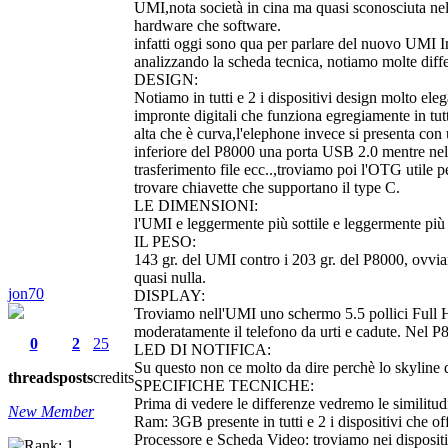
UMI,nota società in cina ma quasi sconosciuta nel
hardware che software.
infatti oggi sono qua per parlare del nuovo UMI 
analizzando la scheda tecnica, notiamo molte diffe
DESIGN:
Notiamo in tutti e 2 i dispositivi design molto ele
impronte digitali che funziona egregiamente in tutt
alta che è curva,l'elephone invece si presenta con 
inferiore del P8000 una porta USB 2.0 mentre nel U
trasferimento file ecc..,troviamo poi l'OTG utile p
trovare chiavette che supportano il type C.
LE DIMENSIONI:
l'UMI e leggermente più sottile e leggermente più
IL PESO:
143 gr. del UMI contro i 203 gr. del P8000, ovvi
quasi nulla.
jon70
DISPLAY:
Troviamo nell'UMI uno schermo 5.5 pollici Full 
moderatamente il telefono da urti e cadute. Nel 
0
2
25
LED DI NOTIFICA:
Su questo non ce molto da dire perchè lo skyline d
threads
posts
credits
SPECIFICHE TECNICHE:
Prima di vedere le differenze vedremo le similitud
New Member
Ram: 3GB presente in tutti e 2 i dispositivi che of
Processore e Scheda Video: troviamo nei disposi