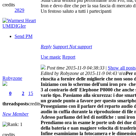
Sulla carta sembra più performante Iron Pro, ma, 
credits
Iron e devo dire che per la sua fascia di mercato 
2829
Un festoso saluto a tutti i partecipanti
Send PM
Reply
Support
Not support
Use magic
Report
Post time 2015-11-9 04:38:33
|
Show all posts
Edited by Robyzone at 2015-11-9 04:43
\n\n
Per m
Robyzone
riuscita a fornire delle migliorie che non sono 
Iniziamo con lo schermo dell'umi iron pro che
3 al contrario dell' Elephone P8000 che anche 
0
2
15
vario tipo. Passiamo alla sicurezza: i due smar
un grande punto a favore per questo smartpho
threads
posts
credits
Proseguiamo con il parlare del reparto audio 
audio in cuffia durante la riproduzione di file 
New Member
Adesso parliamo del led di notifiche : umi iron
Prendiamo ora in esame le porte usb dei due d
della bateria e uan magiore velocita di trasfer
Infine esaminiamo la fotocamera e le dimensio
credits