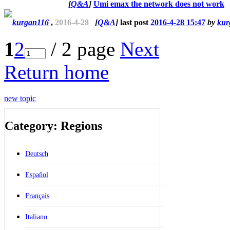
[
Q&A
]
Umi emax the network does not work
kurgan116
,
2016-4-28
[
Q&A
]
last post
2016-4-28 15:47
by
kur
1
2
/ 2 page
Next
Return home
new topic
Category: Regions
Deutsch
Español
Français
Italiano