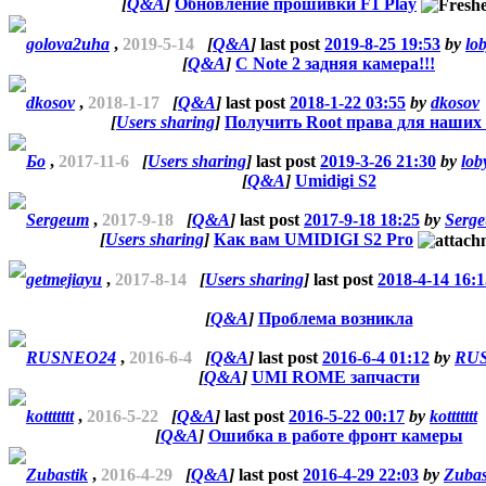
[
Q&A
]
Обновление прошивки F1 Play
golova2uha
,
2019-5-14
[
Q&A
]
last post
2019-8-25 19:53
by
lob
[
Q&A
]
C Note 2 задняя камера!!!
dkosov
,
2018-1-17
[
Q&A
]
last post
2018-1-22 03:55
by
dkosov
[
Users sharing
]
Получить Root права для наших т
Бо
,
2017-11-6
[
Users sharing
]
last post
2019-3-26 21:30
by
lob
[
Q&A
]
Umidigi S2
Sergeum
,
2017-9-18
[
Q&A
]
last post
2017-9-18 18:25
by
Serg
[
Users sharing
]
Как вам UMIDIGI S2 Pro
getmejiayu
,
2017-8-14
[
Users sharing
]
last post
2018-4-14 16:1
[
Q&A
]
Проблема возникла
RUSNEO24
,
2016-6-4
[
Q&A
]
last post
2016-6-4 01:12
by
RU
[
Q&A
]
UMI ROME запчасти
kottttttt
,
2016-5-22
[
Q&A
]
last post
2016-5-22 00:17
by
kottttttt
[
Q&A
]
Ошибка в работе фронт камеры
Zubastik
,
2016-4-29
[
Q&A
]
last post
2016-4-29 22:03
by
Zubas