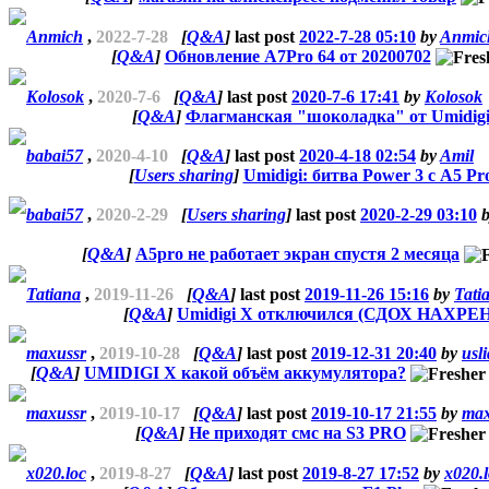
Anmich
,
2022-7-28
[
Q&A
]
last post
2022-7-28 05:10
by
Anmic
[
Q&A
]
Обновление А7Pro 64 от 20200702
Kolosok
,
2020-7-6
[
Q&A
]
last post
2020-7-6 17:41
by
Kolosok
[
Q&A
]
Флагманская "шоколадка" от Umidig
babai57
,
2020-4-10
[
Q&A
]
last post
2020-4-18 02:54
by
Amil
[
Users sharing
]
Umidigi: битва Power 3 с A5 Pr
babai57
,
2020-2-29
[
Users sharing
]
last post
2020-2-29 03:10
[
Q&A
]
А5pro не работает экран спустя 2 месяца
Tatiana
,
2019-11-26
[
Q&A
]
last post
2019-11-26 15:16
by
Tati
[
Q&A
]
Umidigi X отключился (СДОХ НАХРЕН
maxussr
,
2019-10-28
[
Q&A
]
last post
2019-12-31 20:40
by
usli
[
Q&A
]
UMIDIGI X какой объём аккумулятора?
maxussr
,
2019-10-17
[
Q&A
]
last post
2019-10-17 21:55
by
max
[
Q&A
]
Не приходят смс на S3 PRO
x020.loc
,
2019-8-27
[
Q&A
]
last post
2019-8-27 17:52
by
x020.