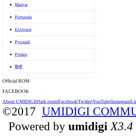
Magyar
Português
Ελληνικά
Русский
Polskie
हिन्दी
Official ROM
FACEBOOK
About UMIDIGI
|
Dark room
|
Facebook
|
Twitter
|
YouTube
|
Instagram
|
Li
©2017
UMIDIGI COMM
Powered by
umidigi
X3.4