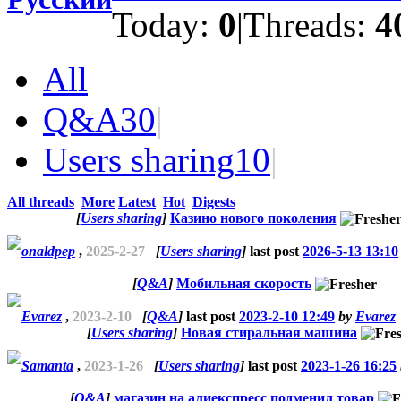
Today:
0
|
Threads:
4
All
Q&A
30
|
Users sharing
10
|
All threads
More
Latest
Hot
Digests
[
Users sharing
]
Казино нового поколения
onaldpep
,
2025-2-27
[
Users sharing
]
last post
2026-5-13 13:10
[
Q&A
]
Мобильная скорость
Evarez
,
2023-2-10
[
Q&A
]
last post
2023-2-10 12:49
by
Evarez
[
Users sharing
]
Новая стиральная машина
Samanta
,
2023-1-26
[
Users sharing
]
last post
2023-1-26 16:25
[
Q&A
]
магазин на алиекспресс подменил товар