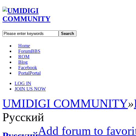
Search
Home
Forum
BBS
ROM
Blog
Facebook
Portal
Portal
LOG IN
JOIN US NOW
UMIDIGI COMMUNITY
»
Русский
Add forum to favori
Русский