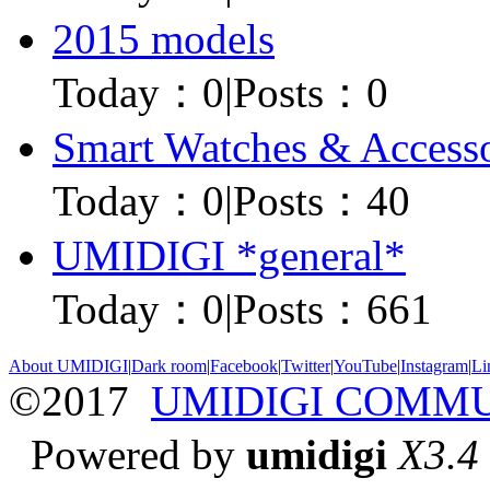
2015 models
Today：
0
|
Posts：0
Smart Watches & Accesso
Today：
0
|
Posts：40
UMIDIGI *general*
Today：
0
|
Posts：661
About UMIDIGI
|
Dark room
|
Facebook
|
Twitter
|
YouTube
|
Instagram
|
Li
©2017
UMIDIGI COMM
Powered by
umidigi
X3.4