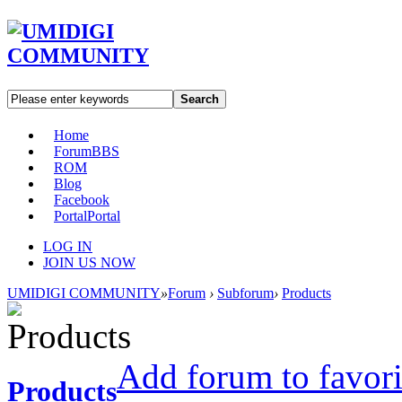
Search
Home
Forum
BBS
ROM
Blog
Facebook
Portal
Portal
LOG IN
JOIN US NOW
UMIDIGI COMMUNITY
»
Forum
›
Subforum
›
Products
Add forum to favor
Products